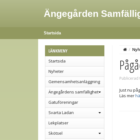
Ängegården Samfälli
Startsida
/
Nyh
LÄNKMENY
Pågå
Startsida
Nyheter
Publicerad 
Gemensamhetsanläggning
Just nu på
Ängegårdens samfällighet
Läs mer
hä
Gatuföreningar
Svarta Ladan
Lekplatser
Skötsel