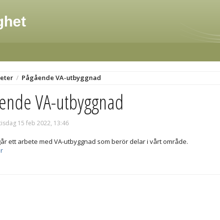
ghet
eter
/
Pågående VA-utbyggnad
ende VA-utbyggnad
tisdag 15 feb 2022, 13:46
går ett arbete med VA-utbyggnad som berör delar i vårt område.
r