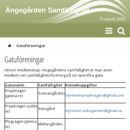
Ängegården Samfällighet
8 augusti 2026
/
Gatuföreningar
Gatuföreningar
Utöver medlemskap i Ängegårdens samfällighet är man även
medlem i en samfällighetsförening på sin specifika gata.
Gatunamn
Samfällighet
Kontaktuppgifter
Prejelvägen
Sunnangården
styrelsenprejelvagen@gmail.com
(jämna nr)
Prejelvägen (udda
Askegård
styrelsen.askegarden@gmail.se
nr)
Plogvägen (jämna
Mellangården
nr)