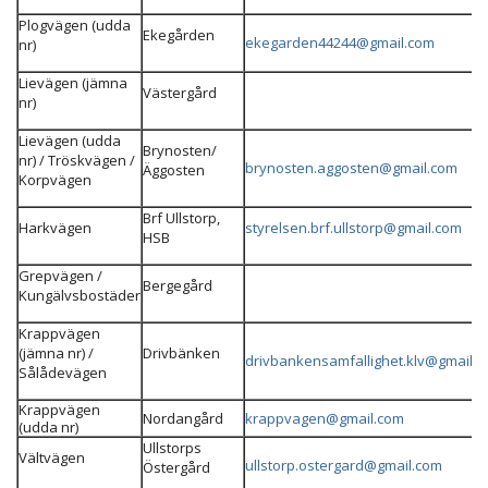
Plogvägen (udda
Ekegården
ekegarden44244@gmail.com
nr)
Lievägen (jämna
Västergård
nr)
Lievägen (udda
Brynosten/
nr) / Tröskvägen /
brynosten.aggosten@gmail.com
Äggosten
Korpvägen
Brf Ullstorp,
Harkvägen
styrelsen.brf.ullstorp@gmail.com
HSB
Grepvägen /
Bergegård
Kungälvsbostäder
Krappvägen
(jämna nr) /
Drivbänken
drivbankensamfallighet.klv@gmail.
Sålådevägen
Krappvägen
Nordangård
krappvagen@gmail.com
(udda nr)
Ullstorps
Vältvägen
ullstorp.ostergard@gmail.com
Östergård