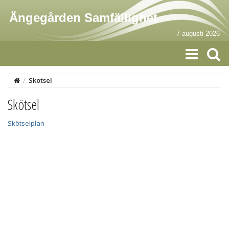
Ängegården Samfällighet
7 augusti 2026
/
Skötsel
Skötsel
Skötselplan