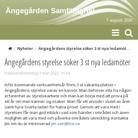
Ängegården Samfällighet
7 augusti 2026
/
Nyheter
/
Ängegårdens styrelse söker 3 st nya ledamöter
Ängegårdens styrelse söker 3 st nya ledamöter
Publicerad torsdag 3 mar 2022, 16:54
Inför kommande verksamhetsår finns 3 st vakanta platser i
Ängegårdens styrelse varav en kassör. Man behöver inte ha någon
erfarenhet av styrelsearbete och man kan börja med att prova på
ett år om man känner sig osäker. Man får ett arvode i slutet av året
samt hyra Svarta ladan för halva priset. Genom att vara med i
styrelsen får man god inblick i vad som händer i området och även
möjlighet att vara med och påverka områdets utveckling. Kontakta
Jim om du är intresserad
jim.san@live.se